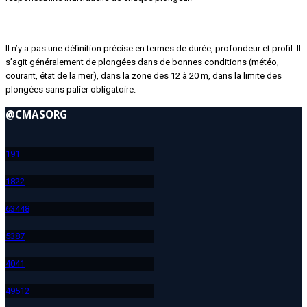
Qu’est-ce qu’une plongée de reprise ?
Il n’y a pas une définition précise en termes de durée, profondeur et profil. Il
s’agit généralement de plongées dans de bonnes conditions (météo,
courant, état de la mer), dans la zone des 12 à 20 m, dans la limite des
plongées sans palier obligatoire.
@CMASORG
19
1
182
2
634
48
538
7
404
1
495
12