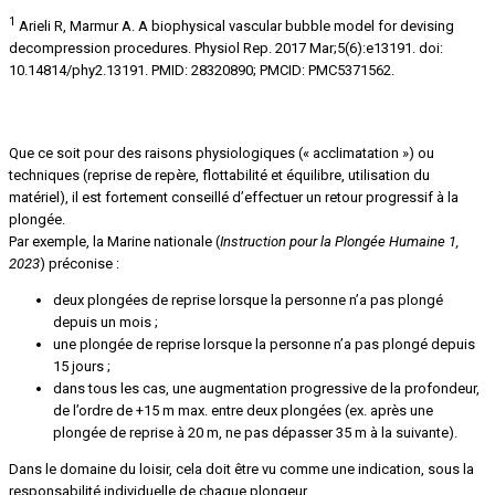
1
Arieli R, Marmur A. A biophysical vascular bubble model for devising
decompression procedures. Physiol Rep. 2017 Mar;5(6):e13191. doi:
10.14814/phy2.13191. PMID: 28320890; PMCID: PMC5371562.
Préconisations
Que ce soit pour des raisons physiologiques (« acclimatation ») ou
techniques (reprise de repère, flottabilité et équilibre, utilisation du
matériel), il est fortement conseillé d’effectuer un retour progressif à la
plongée.
Par exemple, la Marine nationale (
Instruction pour la Plongée Humaine 1,
2023
) préconise :
deux plongées de reprise lorsque la personne n’a pas plongé
depuis un mois ;
une plongée de reprise lorsque la personne n’a pas plongé depuis
15 jours ;
dans tous les cas, une augmentation progressive de la profondeur,
de l’ordre de +15 m max. entre deux plongées (ex. après une
plongée de reprise à 20 m, ne pas dépasser 35 m à la suivante).
Dans le domaine du loisir, cela doit être vu comme une indication, sous la
responsabilité individuelle de chaque plongeur.