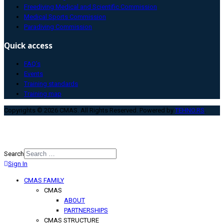
Freediving Medical and Scientific Commission
Medical Sports Commission
Paradiving Commission
Quick access
FAQ’s
Events
Training standards
Training map
Copyrights © 2026 CMAS. All Rights Reserved. Powered by
TEHNO.RS
.
Search
Sign In
Type 2 or more characters for
results.
CMAS FAMILY
CMAS
ABOUT
PARTNERSHIPS
CMAS STRUCTURE