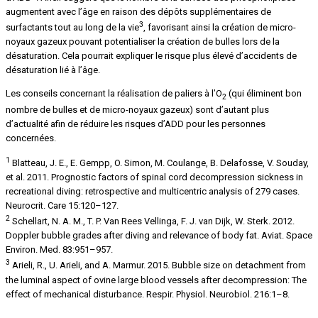
augmentent avec l’âge en raison des dépôts supplémentaires de
3
surfactants tout au long de la vie
, favorisant ainsi la création de micro-
noyaux gazeux pouvant potentialiser la création de bulles lors de la
désaturation. Cela pourrait expliquer le risque plus élevé d’accidents de
désaturation lié à l’âge.
Les conseils concernant la réalisation de paliers à l’O
(qui éliminent bon
2
nombre de bulles et de micro-noyaux gazeux) sont d’autant plus
d’actualité afin de réduire les risques d’ADD pour les personnes
concernées.
1
Blatteau, J. E., E. Gempp, O. Simon, M. Coulange, B. Delafosse, V. Souday,
et al. 2011. Prognostic factors of spinal cord decompression sickness in
recreational diving: retrospective and multicentric analysis of 279 cases.
Neurocrit. Care 15:120–127.
2
Schellart, N. A. M., T. P. Van Rees Vellinga, F. J. van Dijk, W. Sterk. 2012.
Doppler bubble grades after diving and relevance of body fat. Aviat. Space
Environ. Med. 83:951–957.
3
Arieli, R., U. Arieli, and A. Marmur. 2015. Bubble size on detachment from
the luminal aspect of ovine large blood vessels after decompression: The
effect of mechanical disturbance. Respir. Physiol. Neurobiol. 216:1–8.