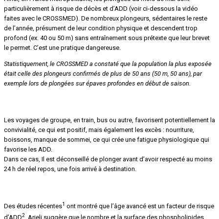
particulièrement à risque de décès et d’ADD (voir ci-dessous la vidéo
faites avec le CROSSMED). De nombreux plongeurs, sédentaires le reste
de l’année, présument de leur condition physique et descendent trop
profond (ex. 40 ou 50 m) sans entraînement sous prétexte que leur brevet
le permet. C’est une pratique dangereuse.
Statistiquement, le CROSSMED a constaté que la population la plus exposée
était celle des plongeurs confirmés de plus de 50 ans (50 m, 50 ans), par
exemple lors de plongées sur épaves profondes en début de saison.
Longs voyages et effet de groupe
Les voyages de groupe, en train, bus ou autre, favorisent potentiellement la
convivialité, ce qui est positif, mais également les excès : nourriture,
boissons, manque de sommei, ce qui crée une fatigue physiologique qui
favorise les ADD.
Dans ce cas, Il est déconseillé de plonger avant d’avoir respecté au moins
24 h de réel repos, une fois arrivé à destination.
Âge et micro-noyaux gazeux
1
Des études récentes
ont montré que l’âge avancé est un facteur de risque
2
d’ADD
. Arieli suggère que le nombre et la surface des phospholipides